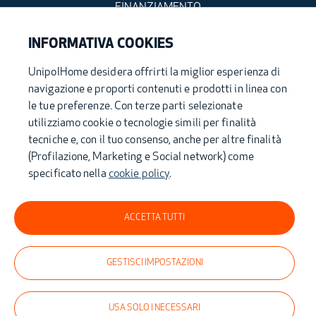
FINANZIAMENTO
DETRAZIONI FISCALI
INFORMATIVA COOKIES
UnipolHome desidera offrirti la miglior esperienza di
navigazione e proporti contenuti e prodotti in linea con
UnipolHome S.p.A. - Sede Legale: via Stalingrado, 37 - 40128 Bologna (Italia) -
unipolhome@pec.unipol.it - Capitale sociale i.v. Euro 200.000,00 - Registro
le tue preferenze. Con terze parti selezionate
delle Imprese di Bologna – C.F. 04005111200 – P.IVA 03740811207- R.E.A. BO –
utilizziamo cookie o tecnologie simili per finalità
561997
tecniche e, con il tuo consenso, anche per altre finalità
(Profilazione, Marketing e Social network) come
specificato nella
cookie policy
.
Parte del gruppo
ACCETTA TUTTI
GESTISCI IMPOSTAZIONI
USA SOLO I NECESSARI