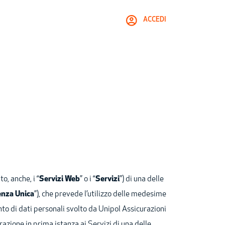
ACCEDI
o, anche, i “
Servizi Web
” o i “
Servizi
”) di una delle
enza Unica
”), che prevede l’utilizzo delle medesime
to di dati personali svolto da Unipol Assicurazioni
razione in prima istanza ai Servizi di una delle