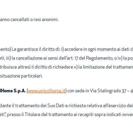
ranno cancellati o resi anonimi.
nto) Le garantisce il diritto di: i) accedere in ogni momento ai dati 
ti, iii) la cancellazione ai sensi dell’art. 17 del Regolamento, o iv) la po
buisce altresì il diritto di richiedere v) la limitazione del trattamen
 situazione particolari.
lHome S.p.A.
(
www.unipolhome.it
) con sede in Via Stalingrado 37 – 
nte il trattamento dei Suo Dati e richiesta relativa all’esercizio dei
ti”, presso il Titolare del trattamento ai recapiti sopra indicati ovve