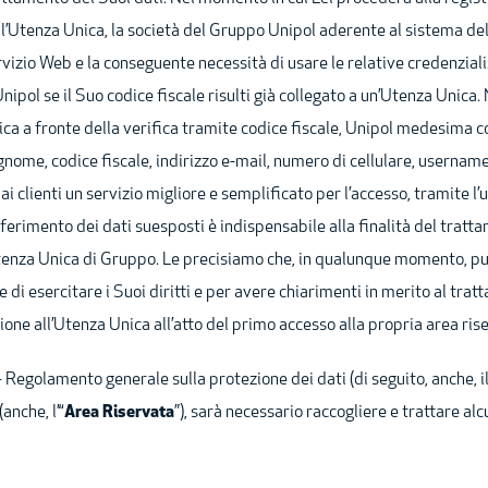
l’Utenza Unica, la società del Gruppo Unipol aderente al sistema de
izio Web e la conseguente necessità di usare le relative credenziali: 
ipol se il Suo codice fiscale risulti già collegato a un’Utenza Unica. 
ca a fronte della verifica tramite codice fiscale, Unipol medesima co
gnome, codice fiscale, indirizzo
e-mail
, numero di cellulare,
usernam
 ai clienti un servizio migliore e semplificato per l’accesso, tramite l
nferimento dei dati suesposti è indispensabile alla finalità del trat
Utenza Unica di Gruppo. Le precisiamo che, in qualunque momento, può
ine di esercitare i Suoi diritti e per avere chiarimenti in merito al tr
ione all’Utenza Unica all’atto del primo accesso alla propria area ris
 Regolamento generale sulla protezione dei dati (di seguito, anche, il
anche, l’“
Area Riservata
”), sarà necessario raccogliere e trattare alc