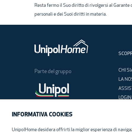
Resta fermo il Suo diritto di rivolgersi al Garante
personali e dei Suoi diritti in materia.
SCOPR
CHI S
Parte del gruppo
LA NO
ASSI
LOGIN
LAVOR
INFORMATIVA COOKIES
UnipolHome desidera offrirti la miglior esperienza di navigazi