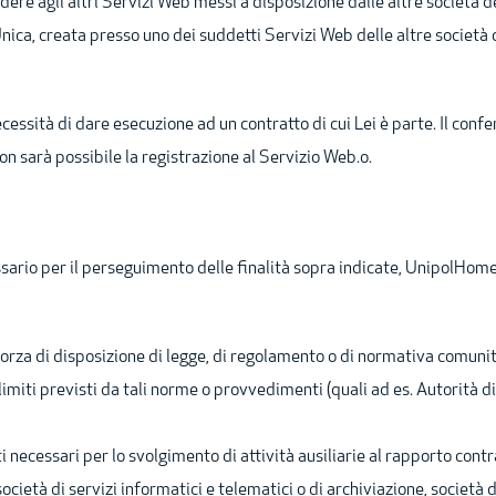
cedere agli altri Servizi Web messi a disposizione dalle altre società
nica, creata presso uno dei suddetti Servizi Web delle altre società 
essità di dare esecuzione ad un contratto di cui Lei è parte. Il confe
on sarà possibile la registrazione al Servizio Web.o.
ssario per il perseguimento delle finalità sopra indicate, UnipolHome
n forza di disposizione di legge, di regolamento o di normativa comuni
limiti previsti da tali norme o provvedimenti (quali ad es. Autorità di 
i necessari per lo svolgimento di attività ausiliarie al rapporto contra
società di servizi informatici e telematici o di archiviazione, società 