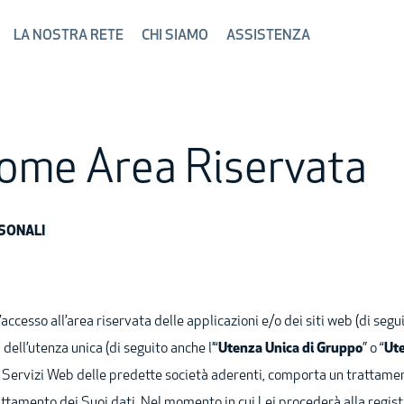
LA NOSTRA RETE
CHI SIAMO
ASSISTENZA
home Area Riservata
RSONALI
accesso all’area riservata delle applicazioni e/o dei siti web (di seguit
dell’utenza unica (di seguito anche l’“
Utenza Unica di Gruppo
” o “
Ut
 Servizi Web delle predette società aderenti, comporta un trattamen
 trattamento dei Suoi dati. Nel momento in cui Lei procederà alla regist