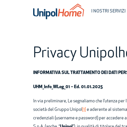
Skip to main content
I NOSTRI SERVIZI
Privacy Unipol
INFORMATIVA SUL TRATTAMENTO DEI DATI PE
UHM_Info_WLog_01 – Ed. 01.01.2025
In via preliminare, Le segnaliamo che l’utenza per l’
società del Gruppo Unipol
[1]
e aderente al sistema 
credenziali (
username
e
password
) per accedere a
S.p.A. (anche, “
Unipol
”), in qualità di titolare del