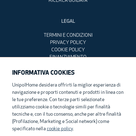
RICERCA GUIDATA
LEGAL
TERMINI E CONDIZIONI
PRIVACY POLICY
COOKIE POLICY
FINANZIAMENTO
DETRAZIONI FISCALI
INFORMATIVA COOKIES
UnipolHome desidera offrirti la miglior esperienza di
navigazione e proporti contenuti e prodotti in linea con
UnipolHome S.p.A. - Sede Legale: via Stalingrado, 37 - 40128 Bologna (Italia) -
unipolhome@pec.unipol.it - Capitale sociale i.v. Euro 200.000,00 - Registro
le tue preferenze. Con terze parti selezionate
delle Imprese di Bologna – C.F. 04005111200 – P.IVA 03740811207- R.E.A. BO –
utilizziamo cookie o tecnologie simili per finalità
561997
tecniche e, con il tuo consenso, anche per altre finalità
(Profilazione, Marketing e Social network) come
specificato nella
cookie policy
.
Parte del gruppo