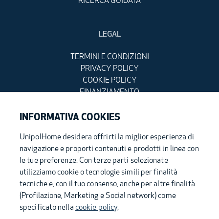
RICERCA GUIDATA
LEGAL
TERMINI E CONDIZIONI
PRIVACY POLICY
COOKIE POLICY
FINANZIAMENTO
DETRAZIONI FISCALI
INFORMATIVA COOKIES
UnipolHome desidera offrirti la miglior esperienza di
navigazione e proporti contenuti e prodotti in linea con
UnipolHome S.p.A. - Sede Legale: via Stalingrado, 37 - 40128 Bologna (Italia) -
unipolhome@pec.unipol.it - Capitale sociale i.v. Euro 200.000,00 - Registro
le tue preferenze. Con terze parti selezionate
delle Imprese di Bologna – C.F. 04005111200 – P.IVA 03740811207- R.E.A. BO –
utilizziamo cookie o tecnologie simili per finalità
561997
tecniche e, con il tuo consenso, anche per altre finalità
(Profilazione, Marketing e Social network) come
specificato nella
cookie policy
.
Parte del gruppo