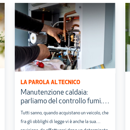
LA PAROLA AL TECNICO
Manutenzione caldaia:
parliamo del controllo fumi.
Le domande dei nostri clienti,
Tutti sanno, quando acquistano un veicolo, che
le risposte dei nostri tecnici.
fra gli obblighi di legge vi è anche la sua