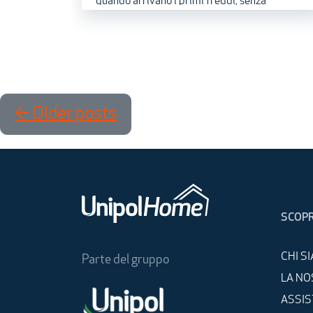
quando arrivano i primi freddi, senza
aspettare le classiche giornate di dicembre.
Illuminare casa in questo modo fa allegria,
trasmette subito aria di festa, è una gioia per
tutti, prima di tutto i più piccoli. Anche gli
addobbi esterni “anticipati” sono entrati in
←
Older posts
gioco da tempo, tra ghirlande multicolore,
strisce di lucine su balconi e terrazzi, e
illuminazioni sempre più elaborate e creative
che incorniciano i portoni esterni e accendono
i giardini.
SCOPR
Ma come scegliere le luci natalizie più sicure
oltre che più brillanti? Ne abbiamo parlato
CHI S
Parte del gruppo
con i nostri tecnici specializzati, ecco le loro
LA NO
risposte.
ASSI