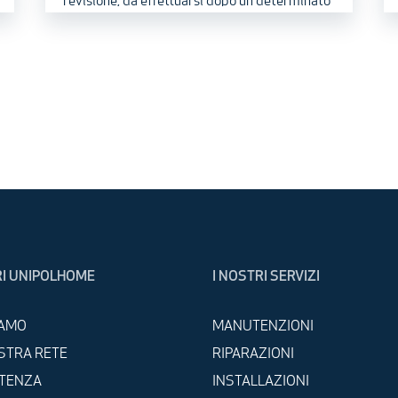
revisione, da effettuarsi dopo un determinato
periodo presso società autorizzate a farlo.
Lo stesso vale per la caldaia di casa, che non
può essere “dimenticata” semplicemente
perché non ha mai dato problemi di
funzionamento: va infatti revisionata con
regolarità per evitare brutte sorprese, tra le
quali rimanere al freddo proprio nel momento
in cui c’è bisogno di maggior calore, ma anche
perché è la legge a richiederlo . Una delle
operazioni da effettuare si chiama “controllo
I UNIPOLHOME
I NOSTRI SERVIZI
fumi”, che i nostri tecnici conoscono bene. Ecco
alcune delle loro risposte sul tema.
IAMO
MANUTENZIONI
STRA RETE
RIPARAZIONI
STENZA
INSTALLAZIONI