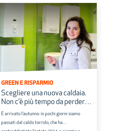
GREEN E RISPARMIO
LA PAR
Scegliere una nuova caldaia.
Impia
Non c’è più tempo da perdere!
effici
Le domande dei nostri clienti,
È arrivato l’autunno: in pochi giorni siamo
Con l’esta
le risposte dei nostri tecnici
passati dal caldo torrido, che ha
d’ordine, 