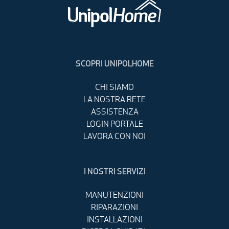
scegliere le luci natalizie più sicure oltre che più
si
brillanti? Ne abbiamo parlato con i nostri
co
tecnici specializzati, ecco le loro risposte.
su
SCOPRI UNIPOLHOME
CHI SIAMO
LA NOSTRA RETE
ASSISTENZA
LOGIN PORTALE
LAVORA CON NOI
I NOSTRI SERVIZI
MANUTENZIONI
RIPARAZIONI
INSTALLAZIONI