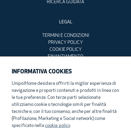
RICERCA GUIDATA
LEGAL
TERMINI E CONDIZIONI
PRIVACY POLICY
COOKIE POLICY
FINANZIAMENTO
DETRAZIONI FISCALI
INFORMATIVA COOKIES
UnipolHome desidera offrirti la miglior esperienza di
navigazione e proporti contenuti e prodotti in linea con
UnipolHome S.p.A. - Sede Legale: via Stalingrado, 37 - 40128 Bologna (Italia) -
unipolhome@pec.unipol.it - Capitale sociale i.v. Euro 200.000,00 - Registro
le tue preferenze. Con terze parti selezionate
delle Imprese di Bologna – C.F. 04005111200 – P.IVA 03740811207- R.E.A. BO –
utilizziamo cookie o tecnologie simili per finalità
561997
tecniche e, con il tuo consenso, anche per altre finalità
(Profilazione, Marketing e Social network) come
specificato nella
cookie policy
.
Parte del gruppo